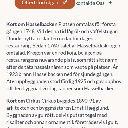
Offert-förfrågan
kontakta Oss
Kort om Hasselbacken
Platsen omtalas för första
gången 1748. Vid denna tid låg öl- och våffelstugan
Dunderhyttan i slänten nedanför dagens
restaurang. Sedan 1760-talet är Hasselbackskrogen
omtalad. Krogen var en röd koja, belägen på
restaurangens nuvarande plats, som fått sitt namn
efter de täta hasselsnåren som växte på platsen. År
1923 brann Hasselbacken ned för sjunde gången.
Återuppbyggnaden stod färdig 1925 och gav upphov
till den byggnad vi idag känner som Hasselbacken.
Kort om Cirkus
Cirkus byggdes 1890-91 av
arkitekten och byggmästaren Ernst Hægglund.
Byggnaden av gulrött, delvis putsat tegel med
risaliter och annan ornamentik företrädesvis i gult,