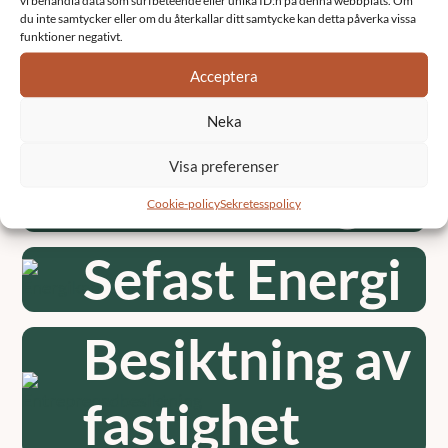
vi behandla data som surfbeteende eller unika ID:n på denna webbplats. Om
Fastighetsförva
du inte samtycker eller om du återkallar ditt samtycke kan detta påverka vissa
funktioner negativt.
Acceptera
Underhållsplan
Neka
Visa preferenser
Renovering
Cookie-policy
Sekretesspolicy
Sefast Energi
Besiktning av
fastighet