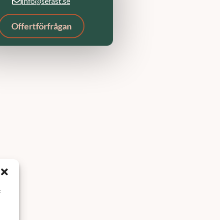
info@sefast.se
Offertförfrågan
t