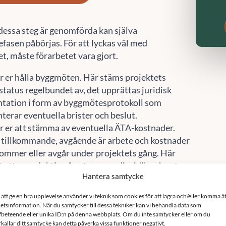
 dessa steg är genomförda kan själva
asen påbörjas. För att lyckas väl med
, måste förarbetet vara gjort.
er er hålla byggmöten. Här stäms projektets
 status regelbundet av, det upprättas juridisk
ation i form av byggmötesprotokoll som
erar eventuella brister och beslut.
er er att stämma av eventuella ÄTA-kostnader.
 tillkommande, avgående är arbete och kostnader
kommer eller avgår under projektets gång. Här
et att vara duktig på entreprenadjuridik och veta
Hantera samtycke
vtalats för att ta tillvara sina rättigheter.
er med besiktningar såväl under entreprenaden
 att ge en bra upplevelse använder vi teknik som cookies för att lagra och/eller komma å
besiktning av entreprenaden. Genom
etsinformation. När du samtycker till dessa tekniker kan vi behandla data som
tning så säkerställer man att allt har utförts
fbeteende eller unika ID:n på denna webbplats. Om du inte samtycker eller om du
rkallar ditt samtycke kan detta påverka vissa funktioner negativt.