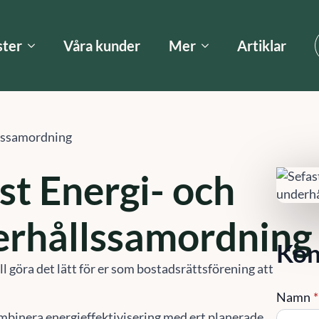
ster
Våra kunder
Mer
Artiklar
llssamordning
st Energi- och
erhållssamordning
Kon
ill göra det lätt för er som bostadsrättsförening att
Namn
*
binera energieffektivisering med ert planerade