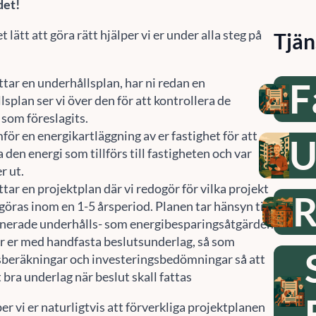
det!
t lätt att göra rätt hjälper vi er under alla steg på
Tjän
ttar en underhållsplan, har ni redan en
F
splan ser vi över den för att kontrollera de
 som föreslagits.
för en energikartläggning av er fastighet för att
U
 den energi som tillförs till fastigheten och var
r ut.
tar en projektplan där vi redogör för vilka projekt
R
göras inom en 1-5 årsperiod. Planen tar hänsyn till
anerade underhålls- som energibesparingsåtgärder.
er er med handfasta beslutsunderlag, så som
beräkningar och investeringsbedömningar så att
t bra underlag när beslut skall fattas
lper vi er naturligtvis att förverkliga projektplanen