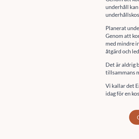
underhåll kan 
underhållskos
Planerat unde
Genom att ko
med mindre in
åtgärd och led
Det är aldrig 
tillsammans m
Vi kallar det
idag för en ko