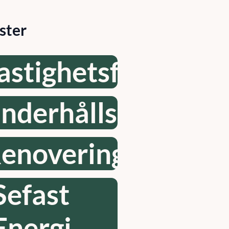
ster
astighetsförvaltni
nderhållsplan
enovering
Sefast
Energi