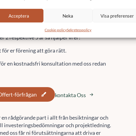
och med god kvalité på arbetet.
 sedan har genomgått en godkänd slutbesiktning
Acceptera
Neka
Visa preferenser
ntitid. Den är vanligtvis 5 år. Under denna tid finns
ör er som förening, när garantibesiktningarna
Cookie-policy
Sekretesspolicy
r 2 respektive 5 år så hjälper vi er!
t för er förening att göra rätt.
för en kostnadsfri konsultation med oss redan
Offert-förfrågan
kontakta Oss
r en rådgörande part i allt från besiktningar och
ill investeringsbedömningar och projektledning.
ed oss får ni förutsättningarna att driva er