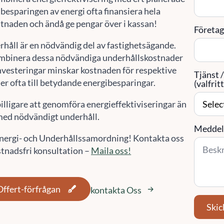
besparingen av energi ofta finansiera hela
tnaden och ändå ge pengar över i kassan!
Företa
rhåll är en nödvändig del av fastighetsägande.
mbinera dessa nödvändiga underhållskostnader
vesteringar minskar kostnaden för respektive
Tjänst 
er ofta till betydande energibesparingar.
(valfritt
billigare att genomföra energieffektiviseringar än
ed nödvändigt underhåll.
Meddel
 Energi- och Underhållssamordning! Kontakta oss
stnadsfri konsultation –
Maila oss!
Offert-förfrågan
kontakta Oss
Skic