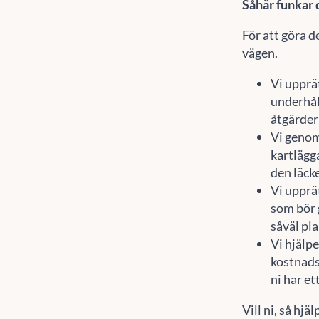
Såhär funkar 
För att göra de
vägen.
Vi upprä
underhåll
åtgärder
Vi genom
kartlägga
den läcke
Vi upprät
som bör 
såväl pl
Vi hjälp
kostnads
ni har et
Vill ni, så hjä