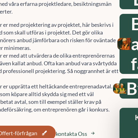
ed våra erfarna projektledare, besiktningsmän
erter.
r er med projektering av projektet, här beskrivs i
d som skall utföras i projektet. Det gör olika
nörers anbud jämförbara och risken för oväntade
r minimeras.
er er med att utvärdera de olika entreprenörernas
, även kallat anbud. Ofta kan anbud vara svårtydda
 professionell projektering. Så noggrannhet är ett
B
er er upprätta ett heltäckande entreprenadavtal.
som köpare alltid skydda sig med ett väl
etat avtal, som till exempel ställer krav på
ndeförsäkring, om entreprenören går i konkurs.
Offert-förfrågan
kontakta Oss