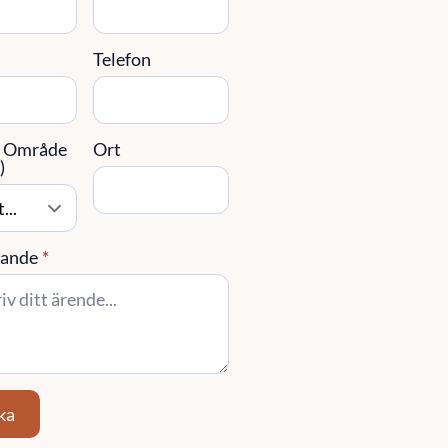
g
Telefon
/ Område
Ort
)
ande
*
ka