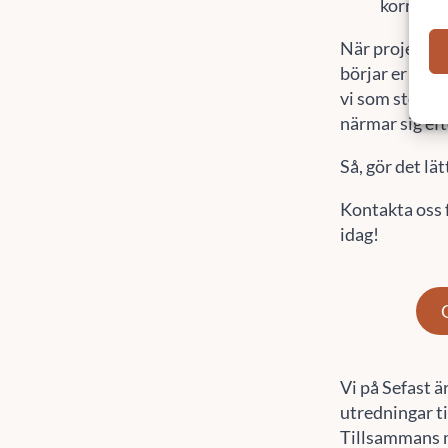
korrekt 
När projektet
börjar er gara
vi som stöd f
närmar sig efte
Så, gör det lät
Kontakta oss 
idag!
Vi på Sefast ä
utredningar t
Tillsammans m