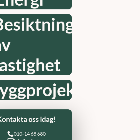
Besiktning
av
fastighet
yggprojektledning
Kontakta oss idag!
010-14 68 680