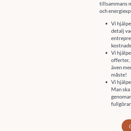
tillsammans m
och energiexp
Vi hjälpe
detalj va
entrepre
kostnade
Vi hjälp
offerter
även med
måste!
Vi hjälp
Man ska 
genomarb
fullgöra