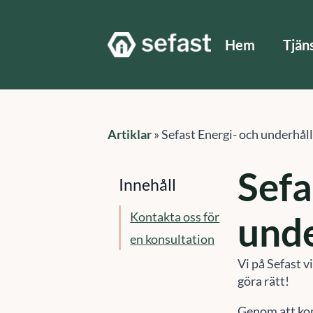
Hem
Tjän
Artiklar
»
Sefast Energi- och underhå
Sefa
Innehåll
Kontakta oss för
und
en konsultation
Vi på Sefast v
göra rätt!
Genom att kom