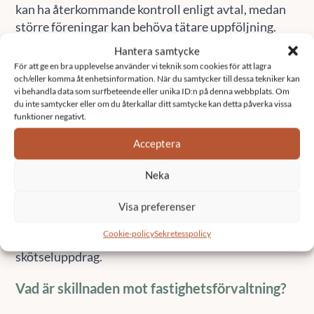
kan ha återkommande kontroll enligt avtal, medan
större föreningar kan behöva tätare uppföljning.
Hantera samtycke
Vad kostar löpande skötsel?
För att ge en bra upplevelse använder vi teknik som cookies för att lagra
och/eller komma åt enhetsinformation. När du samtycker till dessa tekniker kan
Priset ligger vanligtvis runt 300 till 600 kronor per
vi behandla data som surfbeteende eller unika ID:n på denna webbplats. Om
du inte samtycker eller om du återkallar ditt samtycke kan detta påverka vissa
timme. Vid regelbundna uppdrag används ofta fast
funktioner negativt.
månadspris, där mindre uppdrag kan börja från cirka
1 000 till 5 000 kronor per månad.
Acceptera
Vad ingår inte?
Neka
Större reparationer, projektledning, upphandlingar,
Visa preferenser
ekonomisk förvaltning och långsiktig
Cookie-policy
Sekretesspolicy
underhållsplanering ingår normalt inte i ett enklare
skötseluppdrag.
Vad är skillnaden mot fastighetsförvaltning?