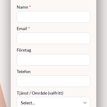
Namn
*
Email
*
Företag
Telefon
Tjänst / Område (valfritt)