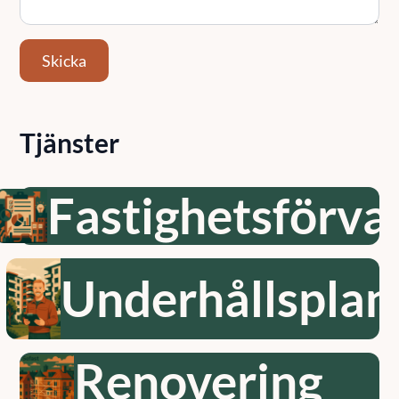
Skicka
Tjänster
Fastighetsförva
Underhållsplan
Renovering