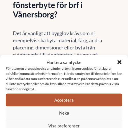
fönsterbyte för brf i
Vänersborg?
Det är vanligt att bygglov krävs om ni
exempelvis ska byta material, färg, ändra
placering, dimensioner eller byta från
sidohängda till vippfönster. Läs mer på
Stockholm stads webbplats
eller kontakta oss
Hantera samtycke
på Sefast för vägledning.
För att ge en bra upplevelse använder vi teknik som cookies för att lagra
och/eller komma åt enhetsinformation. När du samtycker till dessa tekniker kan
vi behandla data som surfbeteende eller unika ID:n på denna webbplats. Om
Här finns vi
du inte samtycker eller om du återkallar ditt samtycke kan detta påverka vissa
funktioner negativt.
Vi är verksamma i stora delar av Sverige.
Acceptera
Besök vår sida
orter
för att se om vi finns i ditt
område
Neka
Kontakta oss
Visa preferenser