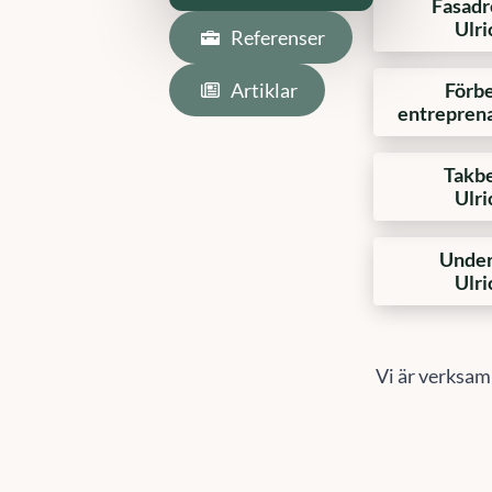
Fasadr
Ulr
Referenser
Artiklar
Förbe
entrepren
Takbe
Ulr
Under
Ulr
Vi är verksam