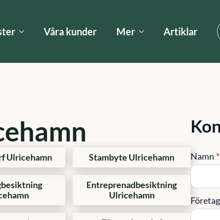
ster
Våra kunder
Mer
Artiklar
icehamn
Kon
Namn
*
rf Ulricehamn
Stambyte Ulricehamn
besiktning
Entreprenadbesiktning
icehamn
Ulricehamn
Företa