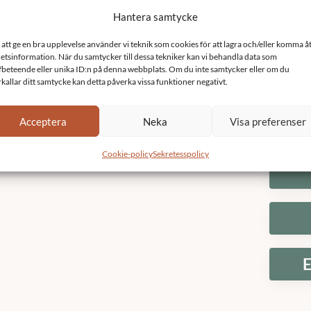
Hantera samtycke
 att ge en bra upplevelse använder vi teknik som cookies för att lagra och/eller komma å
etsinformation. När du samtycker till dessa tekniker kan vi behandla data som
fbeteende eller unika ID:n på denna webbplats. Om du inte samtycker eller om du
Fas
rkallar ditt samtycke kan detta påverka vissa funktioner negativt.
Acceptera
Neka
Visa preferenser
Cookie-policy
Sekretesspolicy
E