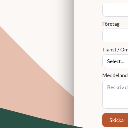
Företag
Tjänst / Omr
Meddeland
Skicka