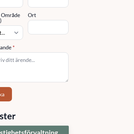
/ Område
Ort
)
ande
*
ka
ster
stighetsförvaltning