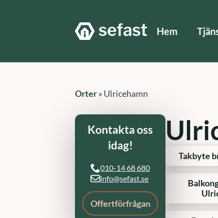
Hem
Tjän
Orter
»
Ulricehamn
Ulr
Kontakta oss
idag!
Takbyte b
010-14 68 680
info@sefast.se
Balkong
Ulr
Offertförfrågan