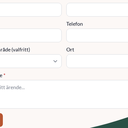
Telefon
åde (valfritt)
Ort
e
*