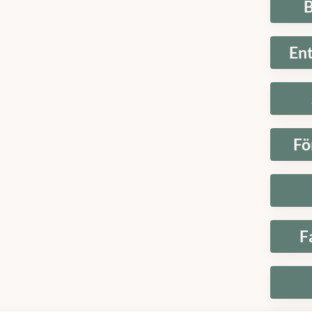
B
En
Fö
F