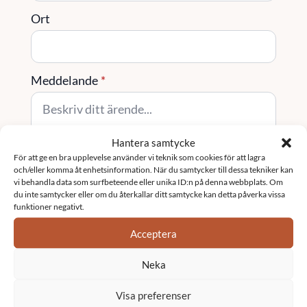
Ort
Meddelande
*
Hantera samtycke
För att ge en bra upplevelse använder vi teknik som cookies för att lagra
och/eller komma åt enhetsinformation. När du samtycker till dessa tekniker kan
vi behandla data som surfbeteende eller unika ID:n på denna webbplats. Om
Skicka
du inte samtycker eller om du återkallar ditt samtycke kan detta påverka vissa
funktioner negativt.
Tjänster
Acceptera
Neka
Fastighetsförvaltning
Visa preferenser