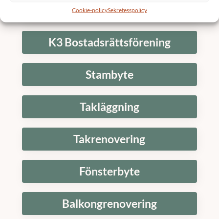
Underhållsplan
Cookie-policy
Sekretesspolicy
K3 Bostadsrättsförening
Stambyte
Takläggning
Takrenovering
Fönsterbyte
Balkongrenovering