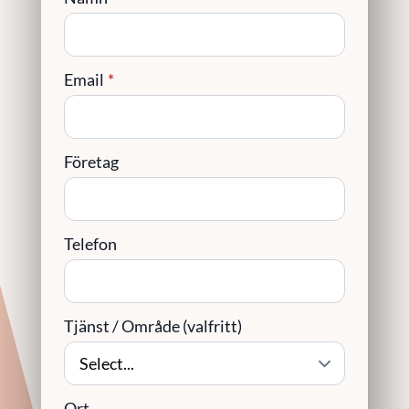
Email
*
Företag
Telefon
Tjänst / Område (valfritt)
Ort