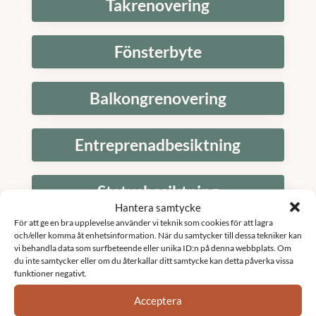
Takrenovering
Fönsterbyte
Balkongrenovering
Entreprenadbesiktning
Statusbesiktning
Hantera samtycke
För att ge en bra upplevelse använder vi teknik som cookies för att lagra
Fönsterrenovering brf
och/eller komma åt enhetsinformation. När du samtycker till dessa tekniker kan
vi behandla data som surfbeteende eller unika ID:n på denna webbplats. Om
du inte samtycker eller om du återkallar ditt samtycke kan detta påverka vissa
funktioner negativt.
Relining brf
Acceptera