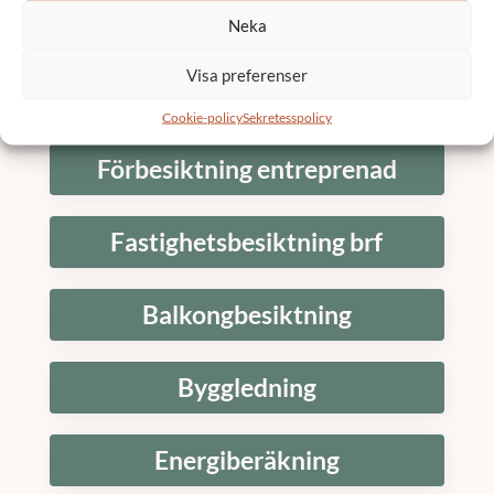
Fasadrenovering brf
Neka
Visa preferenser
Renovering
Cookie-policy
Sekretesspolicy
Förbesiktning entreprenad
Fastighetsbesiktning brf
Balkongbesiktning
Byggledning
Energiberäkning