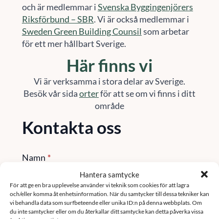
och är medlemmar i
Svenska Byggingenjörers
Riksförbund – SBR
. Vi är också medlemmar i
Sweden Green Building Counsil
som arbetar
för ett mer hållbart Sverige.
Här finns vi
Vi är verksamma i stora delar av Sverige.
Besök vår sida
orter
för att se om vi finns i ditt
område
Kontakta oss
Namn
*
Hantera samtycke
För att ge en bra upplevelse använder vi teknik som cookies för att lagra
och/eller komma åt enhetsinformation. När du samtycker till dessa tekniker kan
Email
*
vi behandla data som surfbeteende eller unika ID:n på denna webbplats. Om
du inte samtycker eller om du återkallar ditt samtycke kan detta påverka vissa