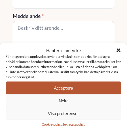
Meddelande
*
Hantera samtycke
För att ge en bra upplevelse använder vi teknik som cookies för att lagra
Skicka
och/eller komma åt enhetsinformation. När du samtycker till dessa tekniker kan
vi behandla data som surfbeteende eller unika ID:n på denna webbplats. Om
du inte samtycker eller om du återkallar ditt samtycke kan detta påverka vissa
funktioner negativt.
Tjänster
Acceptera
Fastighetsförvaltning
Neka
Visa preferenser
Underhållsplan
Cookie-policy
Sekretesspolicy