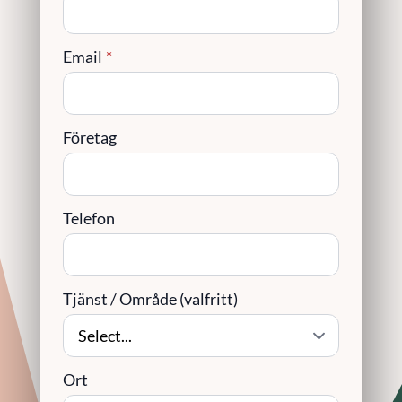
Email
*
Företag
Telefon
Tjänst / Område (valfritt)
Ort