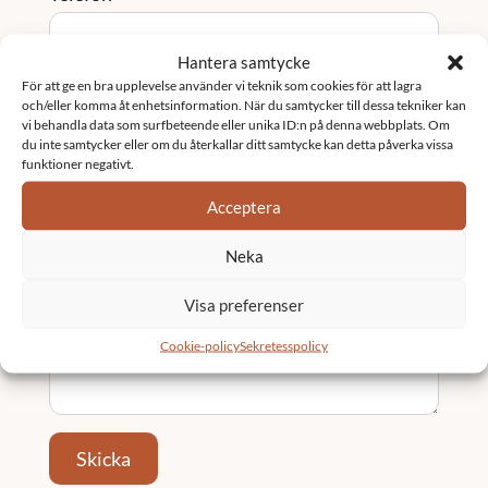
Hantera samtycke
För att ge en bra upplevelse använder vi teknik som cookies för att lagra
Tjänst / Område (valfritt)
och/eller komma åt enhetsinformation. När du samtycker till dessa tekniker kan
vi behandla data som surfbeteende eller unika ID:n på denna webbplats. Om
du inte samtycker eller om du återkallar ditt samtycke kan detta påverka vissa
funktioner negativt.
Ort
Acceptera
Neka
Meddelande
*
Visa preferenser
Cookie-policy
Sekretesspolicy
Skicka