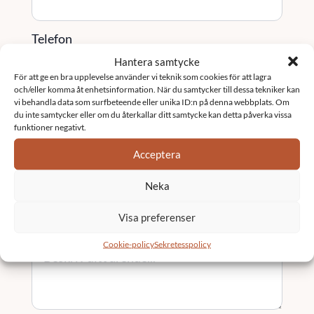
Telefon
Hantera samtycke
För att ge en bra upplevelse använder vi teknik som cookies för att lagra
och/eller komma åt enhetsinformation. När du samtycker till dessa tekniker kan
Tjänst / Område (valfritt)
vi behandla data som surfbeteende eller unika ID:n på denna webbplats. Om
du inte samtycker eller om du återkallar ditt samtycke kan detta påverka vissa
funktioner negativt.
Acceptera
Ort
Neka
Visa preferenser
Meddelande
*
Cookie-policy
Sekretesspolicy