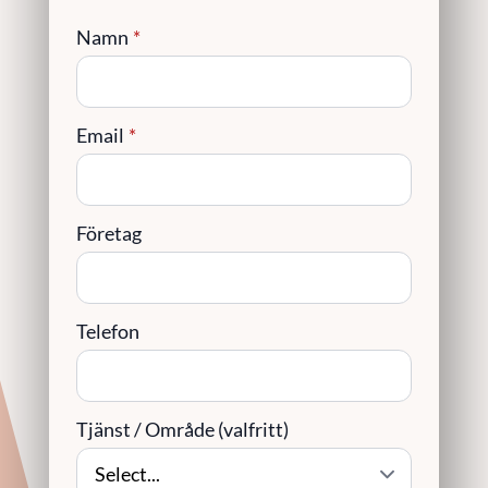
Namn
*
Email
*
Företag
Telefon
Tjänst / Område (valfritt)