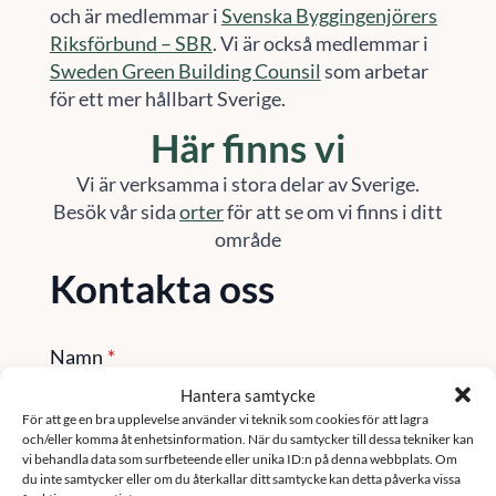
och är medlemmar i
Svenska Byggingenjörers
Riksförbund – SBR
. Vi är också medlemmar i
Sweden Green Building Counsil
som arbetar
för ett mer hållbart Sverige.
Här finns vi
Vi är verksamma i stora delar av Sverige.
Besök vår sida
orter
för att se om vi finns i ditt
område
Kontakta oss
Namn
*
Hantera samtycke
För att ge en bra upplevelse använder vi teknik som cookies för att lagra
och/eller komma åt enhetsinformation. När du samtycker till dessa tekniker kan
Email
*
vi behandla data som surfbeteende eller unika ID:n på denna webbplats. Om
du inte samtycker eller om du återkallar ditt samtycke kan detta påverka vissa