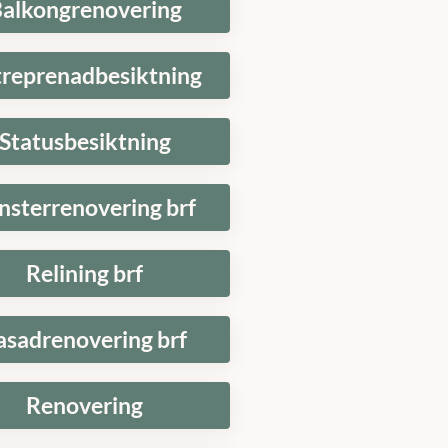
alkongrenovering
treprenadbesiktning
Statusbesiktning
nsterrenovering brf
Relining brf
asadrenovering brf
Renovering