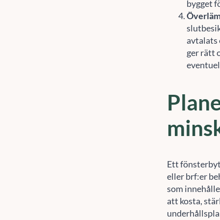
bygget fö
Överläm
slutbesik
avtalats
ger rätt
eventuel
Plane
minsk
Ett fönsterbyt
eller brf:er b
som innehålle
att kosta, stä
underhållspla