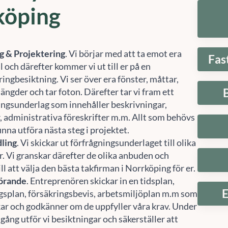
köping
g & Projektering
. Vi börjar med att ta emot era
Fas
 och därefter kommer vi ut till er på en
ingbesiktning. Vi ser över era fönster, måttar,
ängder och tar foton. Därefter tar vi fram ett
ingsunderlag som innehåller beskrivningar,
r, administrativa föreskrifter m.m. Allt som behövs
unna utföra nästa steg i projektet.
ling
. Vi skickar ut förfrågningsunderlaget till olika
r. Vi granskar därefter de olika anbuden och
ill att välja den bästa takfirman i Norrköping för er.
Hantera samtycke
örande
. Entreprenören skickar in en tidsplan,
E
gsplan, försäkringsbevis, arbetsmiljöplan m.m som
 att ge en bra upplevelse använder vi teknik som cookies för att lagra och/eller komma å
kar och godkänner om de uppfyller våra krav. Under
etsinformation. När du samtycker till dessa tekniker kan vi behandla data som
fbeteende eller unika ID:n på denna webbplats. Om du inte samtycker eller om du
gång utför vi besiktningar och säkerställer att
rkallar ditt samtycke kan detta påverka vissa funktioner negativt.