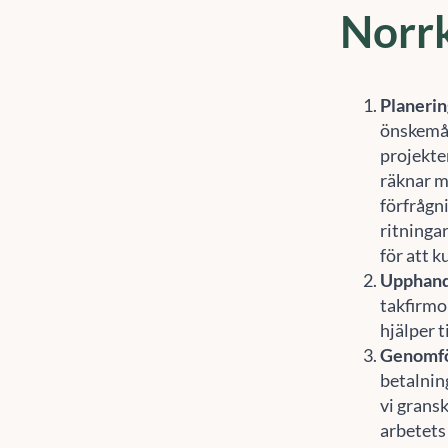
Norr
Planerin
önskemål
projekter
räknar m
förfrågn
ritninga
för att k
Upphand
takfirmo
hjälper t
Genomf
betalnin
För
vi grans
enh
sur
arbetets 
åte