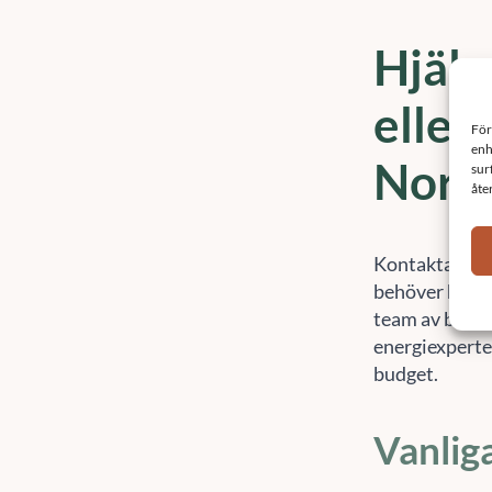
Hjälp
eller
Norrk
Kontakta Sef
behöver hjälp 
team av besik
energiexperter.
budget.
Vanlig