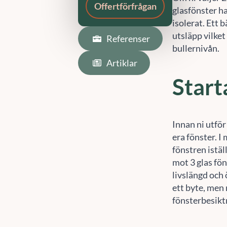
glasfönster ha
isolerat. Ett 
utsläpp vilke
bullernivån.
Start
Innan ni utför
era fönster. I
fönstren istäl
mot 3 glas fö
livslängd och 
ett byte, men 
fönsterbesikt