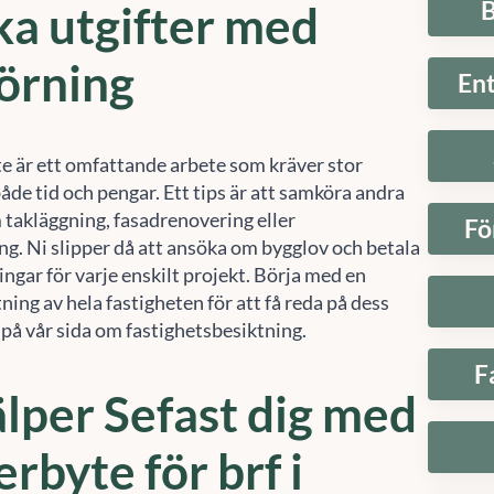
B
a utgifter med
örning
En
te är ett omfattande arbete som kräver stor
både tid och pengar. Ett tips är att samköra andra
 takläggning, fasadrenovering eller
Fö
ing. Ni slipper då att ansöka om bygglov och betala
ingar för varje enskilt projekt. Börja med en
tning av hela fastigheten för att få reda på dess
 på vår sida om fastighetsbesiktning.
F
älper Sefast dig med
erbyte för brf i