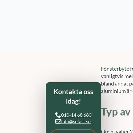
Kontakta oss
med fönsterby
Referenser
Artiklar
Vad k
för b
Fönsterbyte
f
vanligtvis mel
bland annat på
aluminium är 
Typ av
Om ni väljer 2