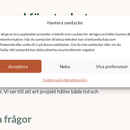
 med fönsterbyte
 renovering i
öping.
ast på
010-14 68 680
eller
info@sefast.se
när du
med fönsterbyte för brf i Norrköping. Vi är ett
tningsmän, byggkonsulter, projektledare och
 Vi ser till att ert projekt håller både tid och
a frågor