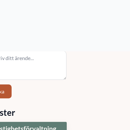
/ Område
Ort
)
ande
*
ka
ster
stighetsförvaltning