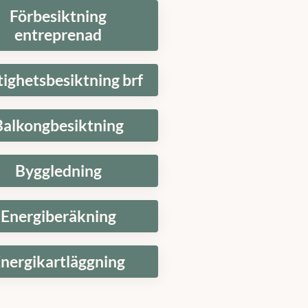
Förbesiktning
entreprenad
tighetsbesiktning brf
Balkongbesiktning
Byggledning
Energiberäkning
nergikartläggning
t