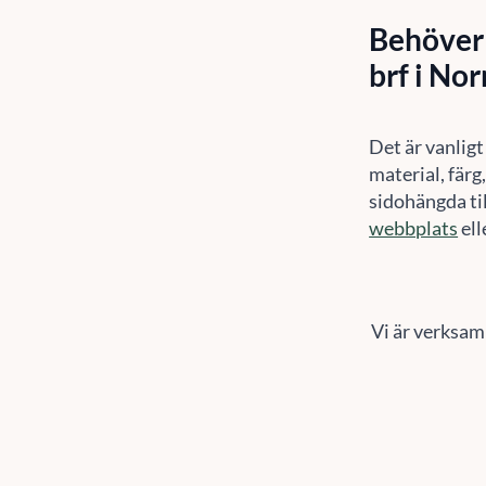
Behöver 
brf i No
Det är vanligt
material, färg
sidohängda til
webbplats
ell
Vi är verksam