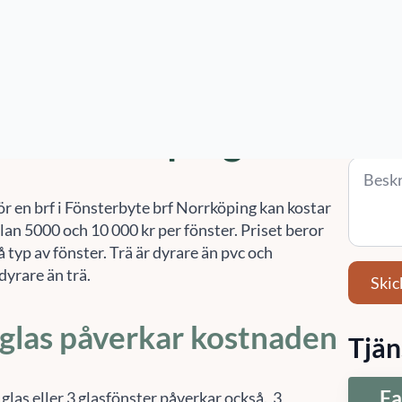
 på
010-14 68 680
eller
info@sefast.se
för hjälp
te för brf i Norrköping
Tjänst 
(valfritt
ostar fönsterbyte
rf i Norrköping?
Meddel
ör en brf i Fönsterbyte brf Norrköping kan kostar
lan 5000 och 10 000 kr per fönster. Priset beror
 typ av fönster. Trä är dyrare än pvc och
dyrare än trä.
Skic
 glas påverkar kostnaden
Tjän
Fa
 glas eller 3 glasfönster påverkar också. 3