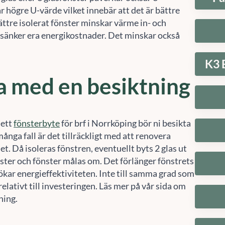
r högre U-värde vilket innebär att det är bättre
bättre isolerat fönster minskar värme in- och
t sänker era energikostnader. Det minskar också
K3 
a med en besiktning
 ett
fönsterbyte
för brf i Norrköping bör ni besikta
 många fall är det tillräckligt med att renovera
let. Då isoleras fönstren, eventuellt byts 2 glas ut
nster och fönster målas om. Det förlänger fönstrets
ökar energieffektiviteten. Inte till samma grad som
relativt till investeringen. Läs mer på vår sida om
ning.