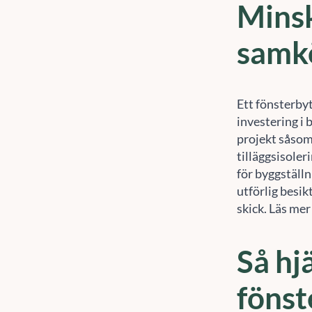
Minsk
samk
Ett fönsterby
investering i 
projekt såsom
tilläggsisoler
för byggställn
utförlig besik
skick. Läs mer
Så hj
fönst