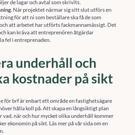
ljer de lagar och avtal som skrivits.
ning
. När projektet närmar sig sitt slut utförs en
Acceptera
Neka
Visa preferenser
tning för att ni som beställare ska få de som
 och att arbetet har utförts fackmannamässigt. Det
Cookie-policy
Sekretesspolicy
 och kan kräva att entreprenören åtgärdar
la fel i entreprenaden.
ra underhåll och
a kostnader på sikt
e för brf är enbart ett område en fastighetsägare
ehöver hålla koll på. Att skapa en långsiktigt plan
r vad, när och hur mycket olika underhåll kommer
rker ekonomin på sikt. Läs mer på vår sida om en
n.