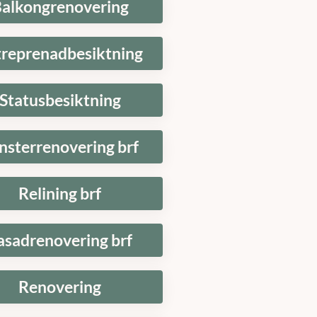
alkongrenovering
treprenadbesiktning
Statusbesiktning
nsterrenovering brf
Relining brf
asadrenovering brf
Renovering