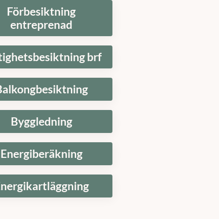
Förbesiktning
entreprenad
tighetsbesiktning brf
Balkongbesiktning
Byggledning
Energiberäkning
nergikartläggning
t