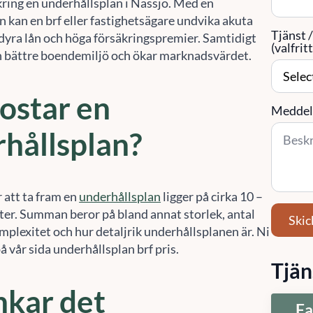
kring en underhållsplan i Nässjö. Med en
 kan en brf eller fastighetsägare undvika akuta
Tjänst 
 dyra lån och höga försäkringspremier. Samtidigt
(valfritt
 bättre boendemiljö och ökar marknadsvärdet.
ostar en
Meddel
hållsplan?
 att ta fram en
underhållsplan
ligger på cirka 10 –
er. Summan beror på bland annat storlek, antal
Skic
mplexitet och hur detaljrik underhållsplanen är. Ni
å vår sida underhållsplan brf pris.
Tjän
nkar det
Fa