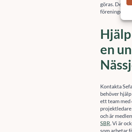
göras. Det res
föreningens 
Hjälp
en un
Näss
Kontakta Sef
behöver hjälp 
ett team med 
projektledare
och är medle
SBR
. Vi är o
som arbetar fö