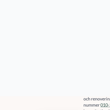
Hem
Tjän
Orter
»
Nässjö
»
Underhållsplan Näss
Unde
Kontakta oss
idag!
Näs
010-14 68 680
info@sefast.se
En underhållsp
och renovering
Offertförfrågan
nummer
010-