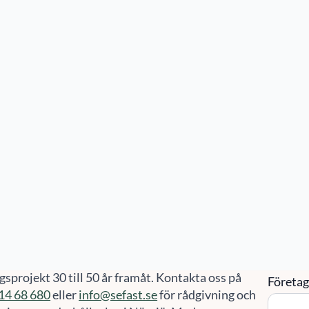
ster
Våra kunder
Mer
Artiklar
jö
rhållsplan
Kon
sjö
Namn
*
lan i Nässjö organiserar alla större underhålls-
sprojekt 30 till 50 år framåt. Kontakta oss på
Företa
14 68 680
eller
info@sefast.se
för rådgivning och