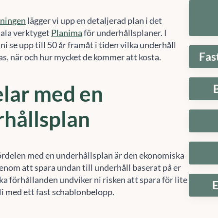
tningen
lägger vi upp en detaljerad plan i det
tala verktyget
Planima
för underhållsplaner. I
ni se upp till 50 år framåt i tiden vilka underhåll
Fas
as, när och hur mycket de kommer att kosta.
lar med en
hållsplan
ördelen med en underhållsplan är den ekonomiska
enom att spara undan till underhåll baserat på er
Hantera samtycke
ka förhållanden undviker ni risken att spara för lite
E
 att ge en bra upplevelse använder vi teknik som cookies för att lagra och/eller komma å
li med ett fast schablonbelopp.
etsinformation. När du samtycker till dessa tekniker kan vi behandla data som
fbeteende eller unika ID:n på denna webbplats. Om du inte samtycker eller om du
rkallar ditt samtycke kan detta påverka vissa funktioner negativt.