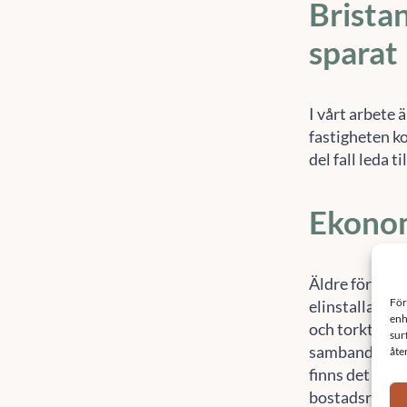
Bristan
sparat
I vårt arbete ä
fastigheten ko
del fall leda t
Ekonom
Äldre förening
elinstallatio
och torktumla
samband med 
finns det utry
bostadsrättsf