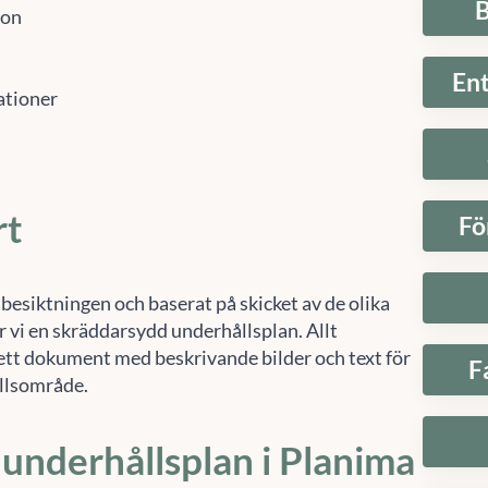
B
ion
En
lationer
rt
Fö
besiktningen och baserat på skicket av de olika
r vi en skräddarsydd underhållsplan. Allt
 ett dokument med beskrivande bilder och text för
F
llsområde.
 underhållsplan i Planima