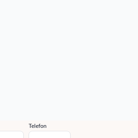
010-14 68 680
Kontakta Oss
info@sefast.se
takta oss
Email
*
g
Telefon