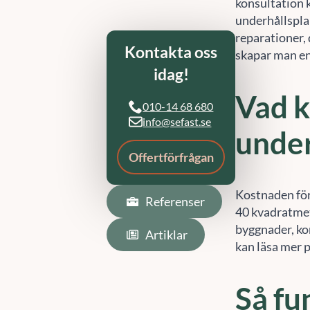
konsultation 
underhållsplan
Referenser
reparationer,
skapar man en
Artiklar
Vad k
under
Kostnaden för
40 kvadratmet
byggnader, ko
kan läsa mer p
Så fu