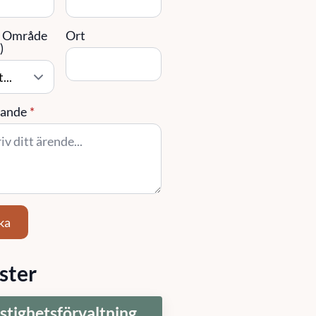
/ Område
Ort
)
ande
*
ka
ster
stighetsförvaltning