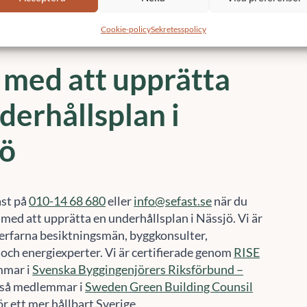
ulterar i en starkare ekonomi och lägre avgifter för
medlemmar.
 med att upprätta
derhållsplan i
jö
ast på
010-14 68 680
eller
info@sefast.se
när du
med att upprätta en underhållsplan i Nässjö. Vi är
erfarna besiktningsmän, byggkonsulter,
 och energiexperter. Vi är certifierade genom
RISE
mmar i
Svenska Byggingenjörers Riksförbund –
ckså medlemmar i
Sweden Green Building Counsil
r ett mer hållbart Sverige.