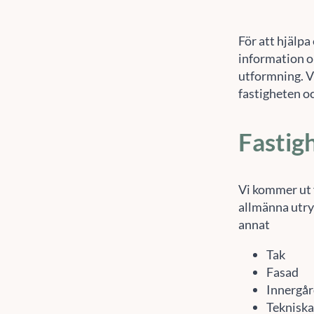
För att hjälpa
information o
utformning. Vi
fastigheten o
Fastig
Vi kommer ut f
allmänna utry
annat
Tak
Fasad
Innergå
Tekniska