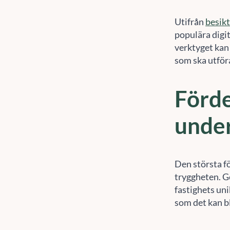
Utifrån
besik
populära digi
verktyget kan 
som ska utför
Förde
under
Den största f
tryggheten. G
fastighets uni
För
som det kan b
enh
sur
åte