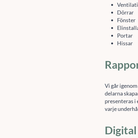
Ventilat
Dörrar
Fönster
Elinstal
Portar
Hissar
Rappo
Vi går igenom 
delarna skapa
presenteras i
varje underhå
Digital