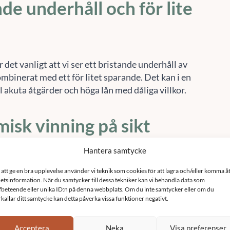
de underhåll och för lite
Acceptera
Neka
Visa preferenser
Cookie-policy
Sekretesspolicy
r det vanligt att vi ser ett bristande underhåll av
mbinerat med ett för litet sparande. Det kan i en
ill akuta åtgärder och höga lån med dåliga villkor.
isk vinning på sikt
ar har ofta sämre isolering, ventilation,
ner och tekniska installationer såsom tvättmaskin
re. Genom att både planera in underhåll av detta i
en bättre ekonomi som en underhållsplan ger
mme för att energieffektivisera
öreningen. På sikt kan då stora energibesparingar