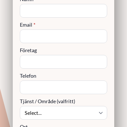
Email
*
Företag
Telefon
Tjänst / Område (valfritt)
Ort