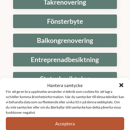
Takrenovering
Fönsterbyte
Balkongrenovering
Entreprenadbesiktning
Statusbesiktning
Hantera samtycke
För att ge en bra upplevelse använder vi teknik som cookies för att lagra
Fönsterrenovering brf
och/eller komma åt enhetsinformation. När du samtycker till dessa tekniker kan
vi behandla data som surfbeteende eller unika ID:n på denna webbplats. Om
du inte samtycker eller om du återkallar ditt samtycke kan detta påverka vissa
funktioner negativt.
Relining brf
Acceptera