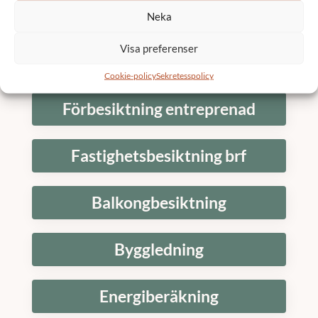
Fasadrenovering brf
Neka
Visa preferenser
Renovering
Cookie-policy
Sekretesspolicy
Förbesiktning entreprenad
Fastighetsbesiktning brf
Balkongbesiktning
Byggledning
Energiberäkning