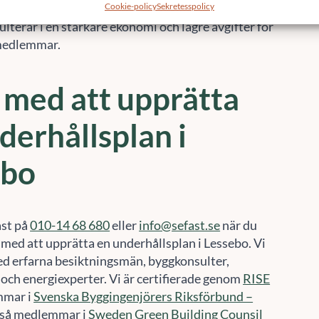
ulterar i en starkare ekonomi och lägre avgifter för
medlemmar.
 med att upprätta
derhållsplan i
ebo
ast på
010-14 68 680
eller
info@sefast.se
när du
 med att upprätta en underhållsplan i Lessebo. Vi
ed erfarna besiktningsmän, byggkonsulter,
 och energiexperter. Vi är certifierade genom
RISE
mmar i
Svenska Byggingenjörers Riksförbund –
ckså medlemmar i
Sweden Green Building Counsil
r ett mer hållbart Sverige.