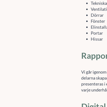
Ventilat
Dörrar
Fönster
Elinstal
Portar
Hissar
Rappo
Vi går igenom 
delarna skapa
presenteras i
varje underhå
Digital