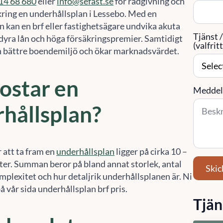
kring en underhållsplan i Lessebo. Med en
 kan en brf eller fastighetsägare undvika akuta
Tjänst 
 dyra lån och höga försäkringspremier. Samtidigt
(valfritt
 bättre boendemiljö och ökar marknadsvärdet.
ostar en
Meddel
hållsplan?
 att ta fram en
underhållsplan
ligger på cirka 10 –
er. Summan beror på bland annat storlek, antal
Skic
mplexitet och hur detaljrik underhållsplanen är. Ni
å vår sida underhållsplan brf pris.
Tjän
nkar det
Fa