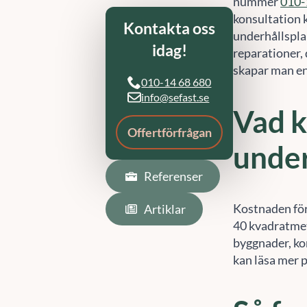
konsultation 
underhållsplan
Referenser
reparationer,
skapar man en
Artiklar
Vad k
under
Kostnaden för
40 kvadratmet
byggnader, ko
kan läsa mer p
Så fu