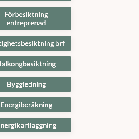
Förbesiktning
entreprenad
tighetsbesiktning brf
Balkongbesiktning
Byggledning
Energiberäkning
nergikartläggning
t