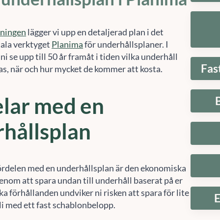
tningen
lägger vi upp en detaljerad plan i det
tala verktyget
Planima
för underhållsplaner. I
ni se upp till 50 år framåt i tiden vilka underhåll
Fas
as, när och hur mycket de kommer att kosta.
lar med en
hållsplan
ördelen med en underhållsplan är den ekonomiska
enom att spara undan till underhåll baserat på er
Hantera samtycke
ka förhållanden undviker ni risken att spara för lite
E
 att ge en bra upplevelse använder vi teknik som cookies för att lagra och/eller komma å
li med ett fast schablonbelopp.
etsinformation. När du samtycker till dessa tekniker kan vi behandla data som
fbeteende eller unika ID:n på denna webbplats. Om du inte samtycker eller om du
rkallar ditt samtycke kan detta påverka vissa funktioner negativt.