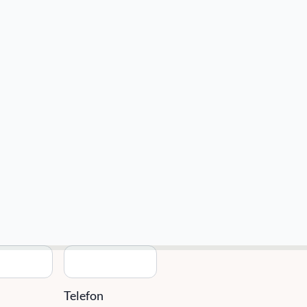
010-14 68 680
Kontakta Oss
info@sefast.se
takta oss
Email
*
g
Telefon