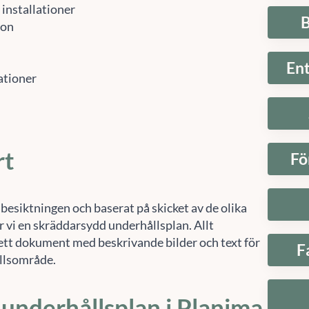
B
ion
En
lationer
rt
Fö
besiktningen och baserat på skicket av de olika
r vi en skräddarsydd underhållsplan. Allt
 ett dokument med beskrivande bilder och text för
F
llsområde.
 underhållsplan i Planima