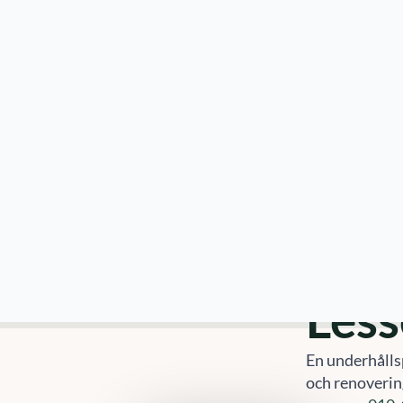
Hem
Tjän
Orter
»
Lessebo
»
Underhållsplan Les
Unde
Kontakta oss
idag!
Les
010-14 68 680
info@sefast.se
En underhållsp
och renovering
Offertförfrågan
nummer
010-