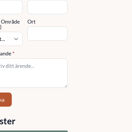
/ Område
Ort
)
ande
*
ka
ster
stighetsförvaltning