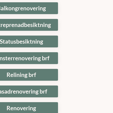
alkongrenovering
treprenadbesiktning
Statusbesiktning
nsterrenovering brf
Relining brf
asadrenovering brf
Renovering