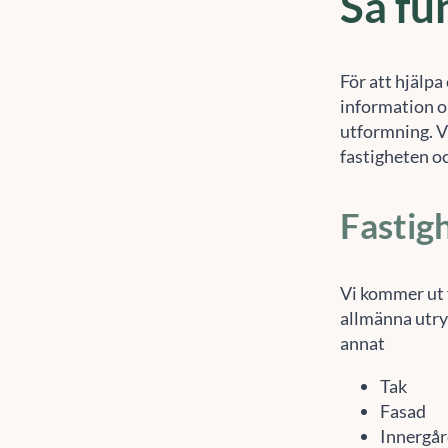
För att hjälpa
information o
utformning. Vi
fastigheten o
Fastig
Vi kommer ut f
allmänna utry
annat
Tak
Fasad
Innergå
Tekniska