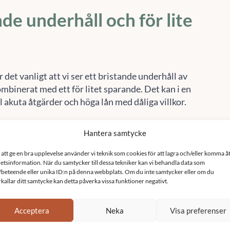
de underhåll och för lite
Acceptera
Neka
Visa preferenser
Cookie-policy
Sekretesspolicy
r det vanligt att vi ser ett bristande underhåll av
mbinerat med ett för litet sparande. Det kan i en
ill akuta åtgärder och höga lån med dåliga villkor.
isk vinning på sikt
ar har ofta sämre isolering, ventilation,
ner och tekniska installationer såsom tvättmaskin
re. Genom att både planera in underhåll av detta i
en bättre ekonomi som en underhållsplan ger
mme för att energieffektivisera
öreningen. På sikt kan då stora energibesparingar