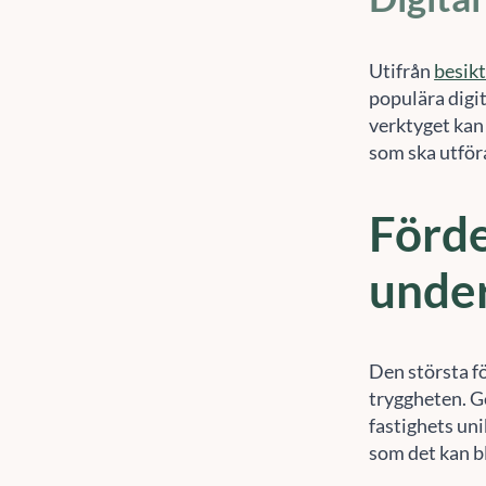
Utifrån
besik
populära digi
verktyget kan 
som ska utför
Förde
under
Den största f
tryggheten. G
fastighets uni
För
som det kan b
enh
sur
åte