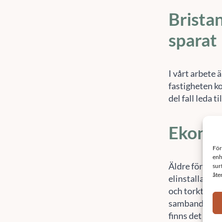
Bristan
sparat
I vårt arbete ä
fastigheten ko
del fall leda t
Ekonom
Äldre förening
elinstallatio
och torktumla
samband med 
finns det utry
bostadsrättsf