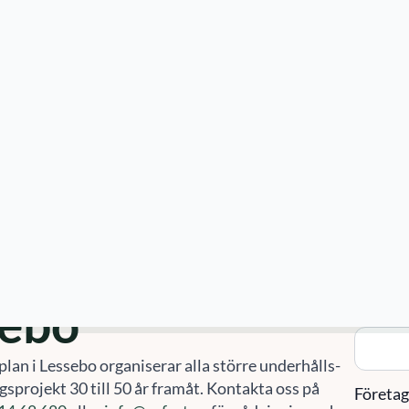
ster
Våra kunder
Mer
Artiklar
sebo
rhållsplan
Kon
sebo
Namn
*
lan i Lessebo organiserar alla större underhålls-
sprojekt 30 till 50 år framåt. Kontakta oss på
Företa
14 68 680
eller
info@sefast.se
för rådgivning och