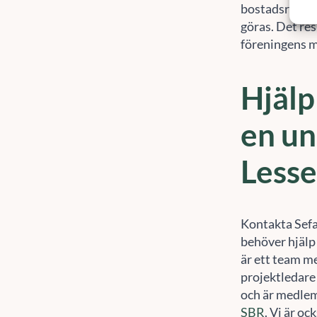
göras. Det res
föreningens 
Hjälp
en un
Less
Kontakta Sef
behöver hjälp
är ett team m
projektledare
och är medle
SBR
. Vi är o
som arbetar fö