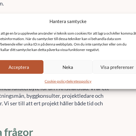
n.
 med fönsterbyte
 renovering i
ianstad.
ast på
010-14 68 680
eller
info@sefast.se
när du
med fönsterbyte för brf i Kristianstad. Vi är ett
tningsmän, byggkonsulter, projektledare och
 Vi ser till att ert projekt håller både tid och
a frågor