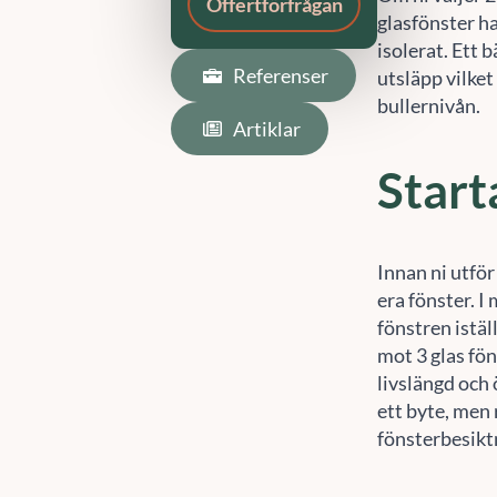
glasfönster ha
isolerat. Ett 
utsläpp vilke
bullernivån.
Start
Innan ni utför
era fönster. I
fönstren istäl
mot 3 glas fö
livslängd och 
ett byte, men 
fönsterbesikt