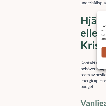
underhållspla
Hjälp
eller
Krist
Kontakta Sef
behöver hjälp 
team av besik
energiexperter.
budget.
Vanlig