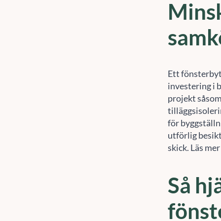
Minsk
samk
Ett fönsterby
investering i 
projekt såsom
tilläggsisoler
för byggställn
utförlig besik
skick. Läs mer
Så hj
fönst