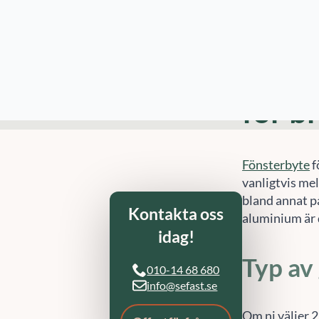
budgetplaneri
info@sefast.s
Referenser
Artiklar
Vad k
för br
Fönsterbyte
f
vanligtvis mel
bland annat på
aluminium är 
Typ av
Om ni väljer 2