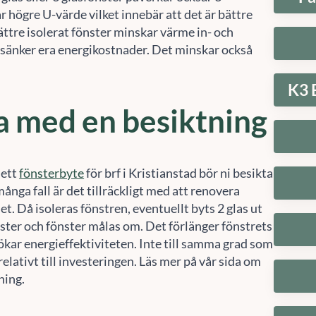
r högre U-värde vilket innebär att det är bättre
bättre isolerat fönster minskar värme in- och
t sänker era energikostnader. Det minskar också
K3 
a med en besiktning
 ett
fönsterbyte
för brf i Kristianstad bör ni besikta
 många fall är det tillräckligt med att renovera
let. Då isoleras fönstren, eventuellt byts 2 glas ut
nster och fönster målas om. Det förlänger fönstrets
ökar energieffektiviteten. Inte till samma grad som
relativt till investeringen. Läs mer på vår sida om
ning.