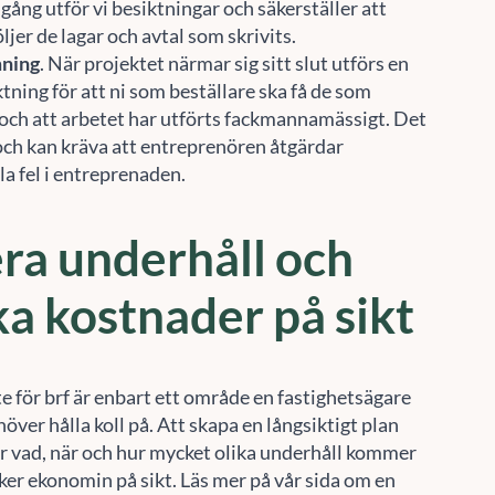
gång utför vi besiktningar och säkerställer att
ljer de lagar och avtal som skrivits.
Acceptera
Neka
Visa preferenser
ning
. När projektet närmar sig sitt slut utförs en
tning för att ni som beställare ska få de som
Cookie-policy
Sekretesspolicy
 och att arbetet har utförts fackmannamässigt. Det
 och kan kräva att entreprenören åtgärdar
la fel i entreprenaden.
ra underhåll och
a kostnader på sikt
e för brf är enbart ett område en fastighetsägare
ehöver hålla koll på. Att skapa en långsiktigt plan
r vad, när och hur mycket olika underhåll kommer
rker ekonomin på sikt. Läs mer på vår sida om en