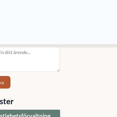
/ Område
Ort
)
ande
*
ka
ster
stighetsförvaltning