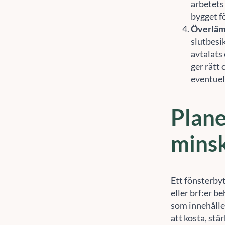
arbetets 
bygget fö
Överläm
slutbesik
avtalats
ger rätt
eventuel
Plane
minsk
Ett fönsterbyt
eller brf:er b
som innehålle
att kosta, stä