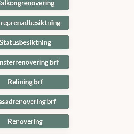
alkongrenovering
treprenadbesiktning
Statusbesiktning
nsterrenovering brf
Relining brf
asadrenovering brf
Renovering