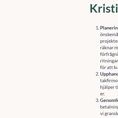
Krist
Planerin
önskemål
projekter
räknar m
förfrågn
ritninga
för att k
Upphand
takfirmo
hjälper t
er.
Genomf
För
betalnin
enh
sur
vi grans
åte