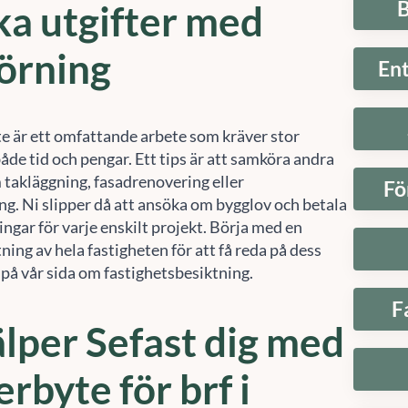
B
a utgifter med
örning
En
te är ett omfattande arbete som kräver stor
både tid och pengar. Ett tips är att samköra andra
 takläggning, fasadrenovering eller
Fö
ing. Ni slipper då att ansöka om bygglov och betala
ingar för varje enskilt projekt. Börja med en
tning av hela fastigheten för att få reda på dess
 på vår sida om fastighetsbesiktning.
F
älper Sefast dig med
erbyte för brf i