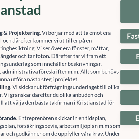
ianstad
g & Projektering
. Vi börjar med att ta emot era
Fas
 och därefter kommer vi ut till er på en
ingbesiktning. Vi ser över era fönster, måttar,
ängder och tar foton. Därefter tar vi fram ett
ingsunderlag som innehåller beskrivningar,
r, administrativa föreskrifter m.m. Allt som behövs
unna utföra nästa steg i projektet.
ling
. Vi skickar ut förfrågningsunderlaget till olika
r. Vi granskar därefter de olika anbuden och
ill att välja den bästa takfirman i Kristianstad för
Hantera samtycke
E
örande
. Entreprenören skickar in en tidsplan,
 att ge en bra upplevelse använder vi teknik som cookies för att lagra och/eller komma å
gsplan, försäkringsbevis, arbetsmiljöplan m.m som
etsinformation. När du samtycker till dessa tekniker kan vi behandla data som
fbeteende eller unika ID:n på denna webbplats. Om du inte samtycker eller om du
kar och godkänner om de uppfyller våra krav. Under
rkallar ditt samtycke kan detta påverka vissa funktioner negativt.