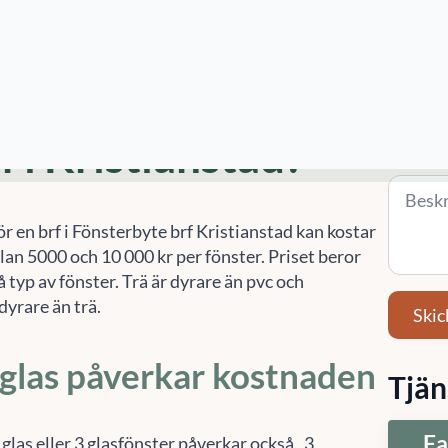
ng. Kontakta oss på
010-14 68 680
eller
e
för hjälp med fönsterbyte för brf i Kristianstad
Tjänst 
(valfritt
ostar fönsterbyte
f i Kristianstad?
Meddel
ör en brf i Fönsterbyte brf Kristianstad kan kostar
lan 5000 och 10 000 kr per fönster. Priset beror
 typ av fönster. Trä är dyrare än pvc och
dyrare än trä.
Skic
 glas påverkar kostnaden
Tjän
Fa
 glas eller 3 glasfönster påverkar också. 3