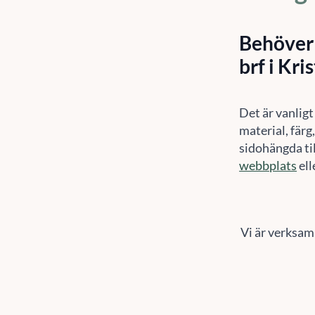
Behöver 
brf i Kri
Det är vanligt
material, färg
sidohängda til
webbplats
ell
Vi är verksam