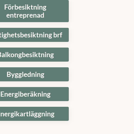
Förbesiktning
entreprenad
tighetsbesiktning brf
Balkongbesiktning
Byggledning
Energiberäkning
nergikartläggning
t