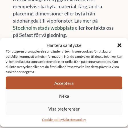
exempelvis ska byta material, färg, ändra
placering, dimensioner eller byta från
sidohängda till vippfönster. Läs mer på
Stockholm stads webbplats
eller kontakta oss
på Sefast för vägledning.
Hantera samtycke
Här finns vi
För att ge en bra upplevelse använder vi teknik som cookies för att lagra
och/eller komma åt enhetsinformation. När du samtycker till dessa tekniker kan
Vi är verksamma i stora delar av Sverige.
vi behandla data som surfbeteende eller unika ID:n på denna webbplats. Om
du inte samtycker eller om du återkallar ditt samtycke kan detta påverka vissa
Besök vår sida
orter
för att se om vi finns i ditt
funktioner negativt.
område
Acceptera
Kontakta oss
Neka
Namn
*
Visa preferenser
Cookie-policy
Sekretesspolicy