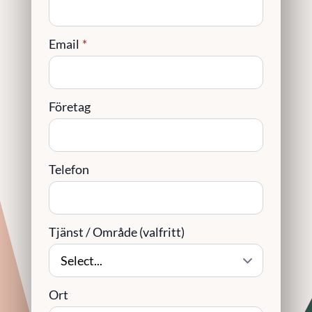
Email
*
Företag
Telefon
Tjänst / Område (valfritt)
Ort