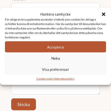
Hantera samtycke
För att ge en bra upplevelse använder vi teknik som cookies för att lagra
Tjänst / Område (valfritt)
och/eller komma åt enhetsinformation. När du samtycker till dessa tekniker kan
vi behandla data som surfbeteende eller unika ID:n på denna webbplats. Om
du inte samtycker eller om du återkallar ditt samtycke kan detta påverka vissa
funktioner negativt.
Ort
Acceptera
Neka
Meddelande
*
Visa preferenser
Cookie-policy
Sekretesspolicy
Skicka