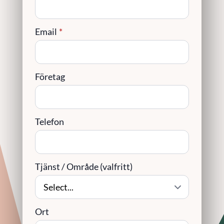
Email
*
Företag
Telefon
Tjänst / Område (valfritt)
Ort