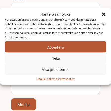
Hantera samtycke
För att ge en bra upplevelse använder vi teknik som cookies för att lagra
Tjänst / Område (valfritt)
och/eller komma åt enhetsinformation. När du samtycker till dessa tekniker kan
vi behandla data som surfbeteende eller unika ID:n på denna webbplats. Om
du inte samtycker eller om du återkallar ditt samtycke kan detta påverka vissa
funktioner negativt.
Ort
Acceptera
Neka
Meddelande
*
Visa preferenser
Cookie-policy
Sekretesspolicy
Skicka