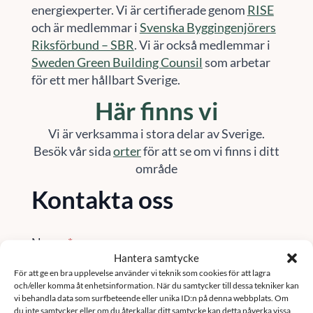
energiexperter. Vi är certifierade genom
RISE
och är medlemmar i
Svenska Byggingenjörers
Riksförbund – SBR
. Vi är också medlemmar i
Sweden Green Building Counsil
som arbetar
för ett mer hållbart Sverige.
Här finns vi
Vi är verksamma i stora delar av Sverige.
Besök vår sida
orter
för att se om vi finns i ditt
område
Kontakta oss
Namn
*
Hantera samtycke
För att ge en bra upplevelse använder vi teknik som cookies för att lagra
och/eller komma åt enhetsinformation. När du samtycker till dessa tekniker kan
vi behandla data som surfbeteende eller unika ID:n på denna webbplats. Om
Email
*
du inte samtycker eller om du återkallar ditt samtycke kan detta påverka vissa