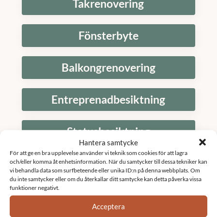
Takrenovering
Fönsterbyte
Balkongrenovering
Entreprenadbesiktning
Statusbesiktning
Hantera samtycke
För att ge en bra upplevelse använder vi teknik som cookies för att lagra
Fönsterrenovering brf
och/eller komma åt enhetsinformation. När du samtycker till dessa tekniker kan
vi behandla data som surfbeteende eller unika ID:n på denna webbplats. Om
du inte samtycker eller om du återkallar ditt samtycke kan detta påverka vissa
funktioner negativt.
Relining brf
Acceptera