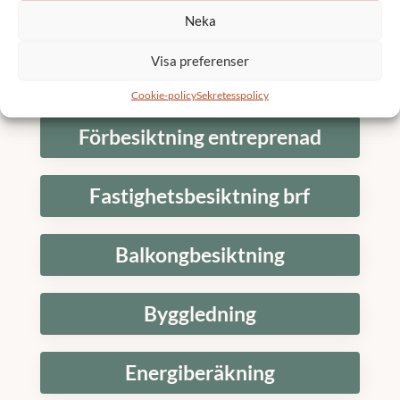
Fasadrenovering brf
Neka
Visa preferenser
Renovering
Cookie-policy
Sekretesspolicy
Förbesiktning entreprenad
Fastighetsbesiktning brf
Balkongbesiktning
Byggledning
Energiberäkning