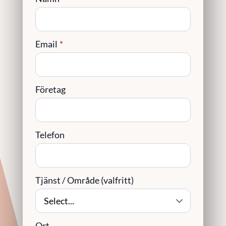
Email
*
Företag
Telefon
Tjänst / Område (valfritt)
Ort