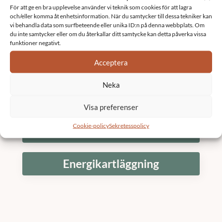
Förbesiktning entreprenad
För att ge en bra upplevelse använder vi teknik som cookies för att lagra
och/eller komma åt enhetsinformation. När du samtycker till dessa tekniker kan
vi behandla data som surfbeteende eller unika ID:n på denna webbplats. Om
Fastighetsbesiktning brf
du inte samtycker eller om du återkallar ditt samtycke kan detta påverka vissa
funktioner negativt.
Acceptera
Balkongbesiktning
Neka
Byggledning
Visa preferenser
Cookie-policy
Sekretesspolicy
Energiberäkning
Energikartläggning