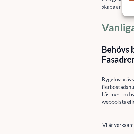
skapa anpassa
Vanlig
Behövs b
Fasadre
Bygglov krävs i
flerbostadshus
Läs mer om by
webbplats elle
Vi är verksam