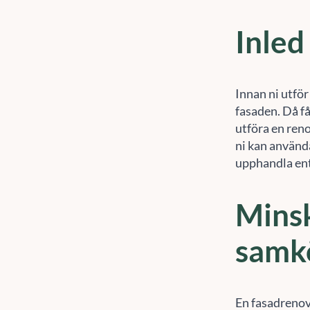
Inled
Innan ni utför
fasaden. Då får
utföra en renov
ni kan använd
upphandla ent
Mins
samk
En fasadrenov