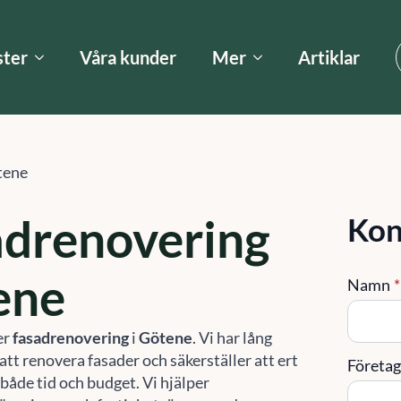
ster
Våra kunder
Mer
Artiklar
tene
adrenovering
Kon
ene
Namn
*
er
fasadrenovering
i
Götene
. Vi har lång
att renovera fasader och säkerställer att ert
Företa
 både tid och budget. Vi hjälper