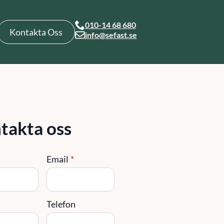
010-14 68 680
Kontakta Oss
info@sefast.se
takta oss
Email
*
g
Telefon