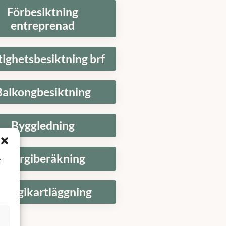
Förbesiktning
entreprenad
tighetsbesiktning brf
Balkongbesiktning
Byggledning
Energiberäkning
t
nergikartläggning