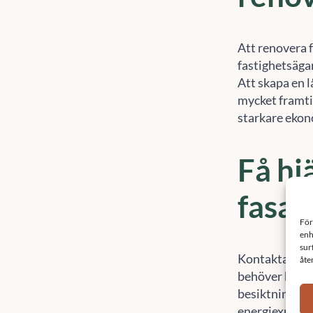
Att renovera 
fastighetsägar
Att skapa en l
mycket framti
starkare ekon
Få hj
fasad
För
enh
sur
Kontakta Sef
åte
behöver hjälp
besiktningsmä
energiexperter