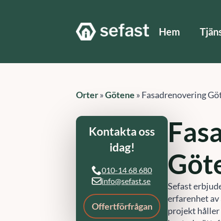
Hem
Tjän
Orter
»
Götene
»
Fasadrenovering Gö
Fas
Kontakta oss
idag!
Göt
010-14 68 680
info@sefast.se
Sefast erbjud
erfarenhet av 
Offertförfrågan
projekt håller