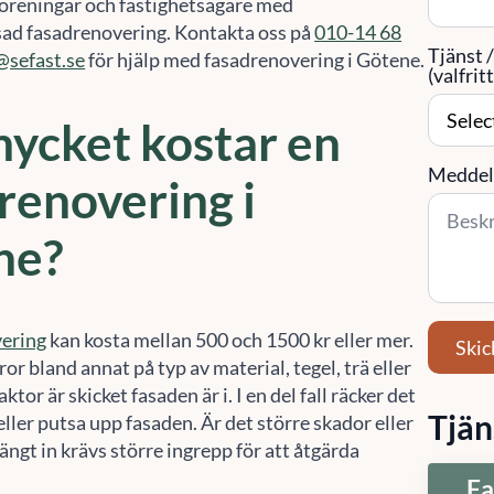
öreningar och fastighetsägare med
ad fasadrenovering. Kontakta oss på
010-14 68
Tjänst 
@sefast.se
för hjälp med fasadrenovering i Götene.
(valfritt
ycket kostar en
Meddel
renovering i
ne?
ering
kan kosta mellan 500 och 1500 kr eller mer.
Skic
r bland annat på typ av material, tegel, trä eller
aktor är skicket fasaden är i. I en del fall räcker det
Tjän
ller putsa upp fasaden. Är det större skador eller
ängt in krävs större ingrepp för att åtgärda
Fa