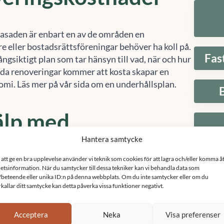
fasaden är enbart en av de områden en
e eller bostadsrättsföreningar behöver ha koll på.
Fas
ångsiktigt plan som tar hänsyn till vad, när och hur
da renoveringar kommer att kosta skapar en
omi. Läs mer på vår sida om en underhållsplan.
älp med
Hantera samtycke
renovering
 att ge en bra upplevelse använder vi teknik som cookies för att lagra och/eller komma å
etsinformation. När du samtycker till dessa tekniker kan vi behandla data som
fbeteende eller unika ID:n på denna webbplats. Om du inte samtycker eller om du
ast på
010-14 68 680
eller
info@sefast.se
när du
rkallar ditt samtycke kan detta påverka vissa funktioner negativt.
E
 med fasadrenovering i Götene. Vi är ett team av
n, byggkonsulter, projektledare och
Acceptera
Neka
Visa preferenser
. Vi har lång erfarenhet av att projektleda och