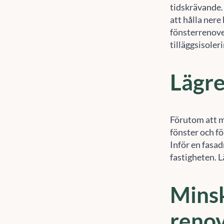
tidskrävande. 
att hålla nere
fönsterrenove
tilläggsisoler
Lägre
Förutom att m
fönster och f
Inför en fasad
fastigheten. L
Minsk
reno