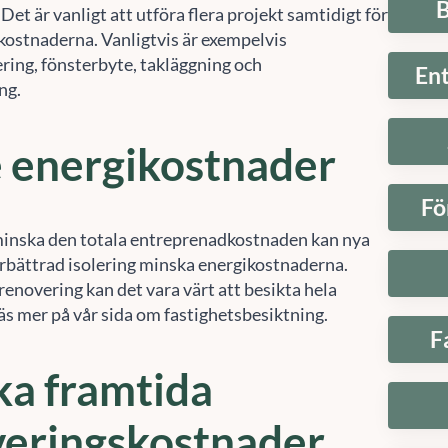
B
Det är vanligt att utföra flera projekt samtidigt för
 kostnaderna. Vanligtvis är exempelvis
ring, fönsterbyte, takläggning och
En
ing.
 energikostnader
Fö
inska den totala entreprenadkostnaden kan nya
örbättrad isolering minska energikostnaderna.
renovering kan det vara värt att besikta hela
äs mer på vår sida om fastighetsbesiktning.
F
a framtida
veringskostnader