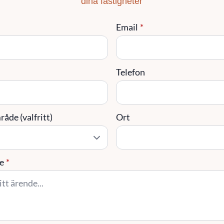
dina fastigheter
Email
*
Telefon
åde (valfritt)
Ort
e
*