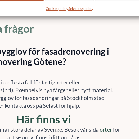
de renoveringar av olika fasader i Götene.
Cookie-policy
Sekretesspolicy
a frågor
ygglov för fasadrenovering i
novering Götene?
 de flesta fall för fastigheter eller
(brf). Exempelvis nya färger eller nytt material.
gglov för fasadändringar på Stockholm stad
r kontakta oss på Sefast för hjälp.
Här finns vi
ma i stora delar av Sverige. Besök vår sida
orter
för
att se om vi finns i ditt område