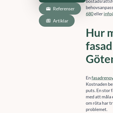
bostadsrättsf
behovsanpass
Referenser
680
eller
info
Artiklar
Hur m
fasad
Göte
En
fasadrenov
Kostnaden bero
puts. En stor f
med att måla e
om röta har tr
problemet.