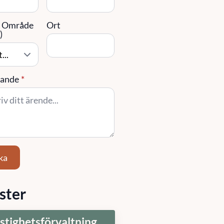
/ Område
Ort
)
ande
*
ka
ster
stighetsförvaltning