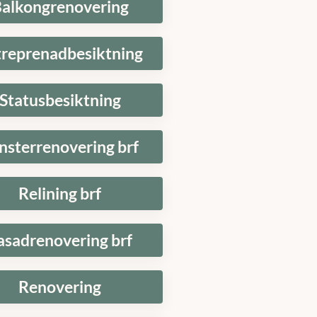
alkongrenovering
treprenadbesiktning
Statusbesiktning
nsterrenovering brf
Relining brf
asadrenovering brf
Renovering