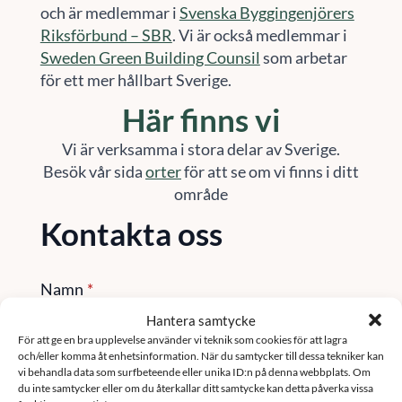
och är medlemmar i
Svenska Byggingenjörers
Riksförbund – SBR
. Vi är också medlemmar i
Sweden Green Building Counsil
som arbetar
för ett mer hållbart Sverige.
Här finns vi
Vi är verksamma i stora delar av Sverige.
Besök vår sida
orter
för att se om vi finns i ditt
område
Kontakta oss
Namn
*
Hantera samtycke
För att ge en bra upplevelse använder vi teknik som cookies för att lagra
och/eller komma åt enhetsinformation. När du samtycker till dessa tekniker kan
Email
*
vi behandla data som surfbeteende eller unika ID:n på denna webbplats. Om
du inte samtycker eller om du återkallar ditt samtycke kan detta påverka vissa