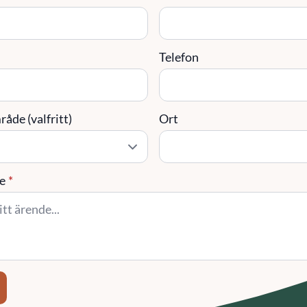
Telefon
åde (valfritt)
Ort
e
*