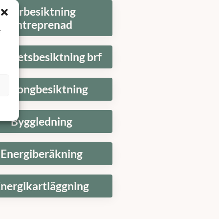
Förbesiktning
entreprenad
t
tighetsbesiktning brf
Balkongbesiktning
Byggledning
Energiberäkning
nergikartläggning