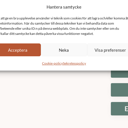
Hantera samtycke
 att ge en bra upplevelse använder vi teknik som cookies för att lagra och/eller komma å
etsinformation. När du samtycker till dessa tekniker kan vi behandla data som
fbeteende eller unika ID:n på denna webbplats. Om du inte samtycker eller om du
Fas
rkallar ditt samtycke kan detta påverka vissa funktioner negativt.
Acceptera
Neka
Visa preferenser
Cookie-policy
Sekretesspolicy
E