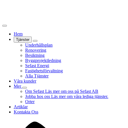
Hem
Tjänster
Underhållsplan
Renovering
Besiktning
Byggprojektledning
Sefast Energi
Fastighetsförvaltning
Alla Tjänster
Våra kunder
Mer
Om Sefast
Läs mer om oss på Sefast AB
Jobba hos oss
Läs mer om våra lediga tjänster.
Orter
Artiklar
Kontakta Oss