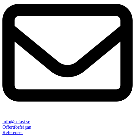
info@sefast.se
Offertförfrågan
Referenser