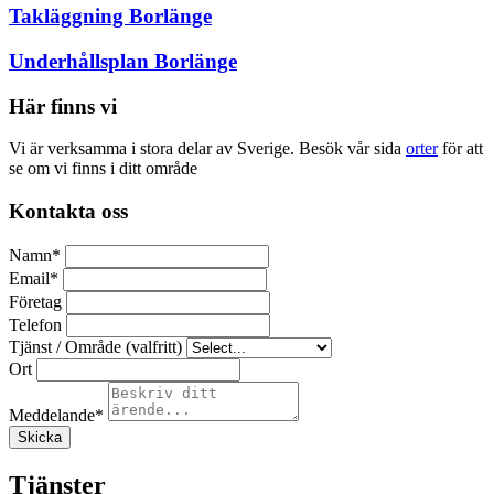
Takläggning Borlänge
Underhållsplan Borlänge
Här finns vi
Vi är verksamma i stora delar av Sverige. Besök vår sida
orter
för att
se om vi finns i ditt område
Kontakta oss
Namn
*
Email
*
Företag
Telefon
Tjänst / Område (valfritt)
Ort
Meddelande
*
Skicka
Tjänster