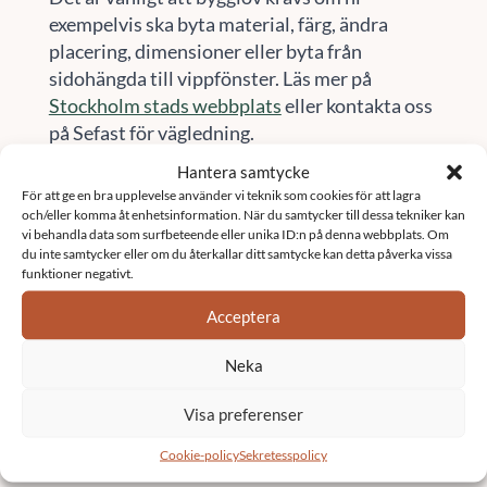
exempelvis ska byta material, färg, ändra
placering, dimensioner eller byta från
sidohängda till vippfönster. Läs mer på
Stockholm stads webbplats
eller kontakta oss
på Sefast för vägledning.
Hantera samtycke
Här finns vi
För att ge en bra upplevelse använder vi teknik som cookies för att lagra
och/eller komma åt enhetsinformation. När du samtycker till dessa tekniker kan
Vi är verksamma i stora delar av Sverige.
vi behandla data som surfbeteende eller unika ID:n på denna webbplats. Om
du inte samtycker eller om du återkallar ditt samtycke kan detta påverka vissa
Besök vår sida
orter
för att se om vi finns i ditt
funktioner negativt.
område
Acceptera
Kontakta oss
Neka
Namn
*
Visa preferenser
Cookie-policy
Sekretesspolicy