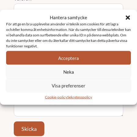
Hantera samtycke
För att ge en bra upplevelse använder vi teknik som cookies för att lagra
Tjänst / Område (valfritt)
och/eller komma åt enhetsinformation. När du samtycker till dessa tekniker kan
vi behandla data som surfbeteende eller unika ID:n på denna webbplats. Om
du inte samtycker eller om du återkallar ditt samtycke kan detta påverka vissa
funktioner negativt.
Ort
Acceptera
Neka
Meddelande
*
Visa preferenser
Cookie-policy
Sekretesspolicy
Skicka