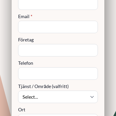
Email
*
Företag
Telefon
Tjänst / Område (valfritt)
Ort